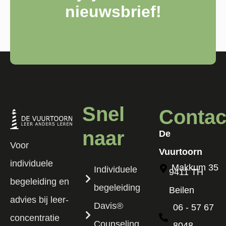
nieuwsbrief!
Snel
Contac
naar
De
Voor
Vuurtoorn
individuele
Makkum 35
Individuele
9411 TH
begeleiding en
begeleiding
Beilen
advies bij leer-
Davis®
06 - 57 67
concentratie
Counseling
8048