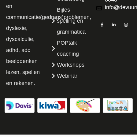
en
info@devuurt
Bijles
communicatie(gedrags)problemen,
spelling en
dyslexie,
grammatica
dyscalculie,
POPtalk
adhd, add
coaching
beelddenken
Workshops
lezen, spellen
Webinar
en rekenen.