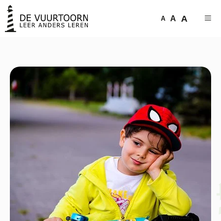
A
A
A