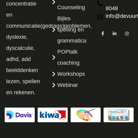
concentratie
Counseling
8048
en
info@devuurt
Bijles
communicatie(gedrags)problemen,
spelling en
dyslexie,
grammatica
dyscalculie,
POPtalk
adhd, add
coaching
beelddenken
Workshops
lezen, spellen
Webinar
en rekenen.