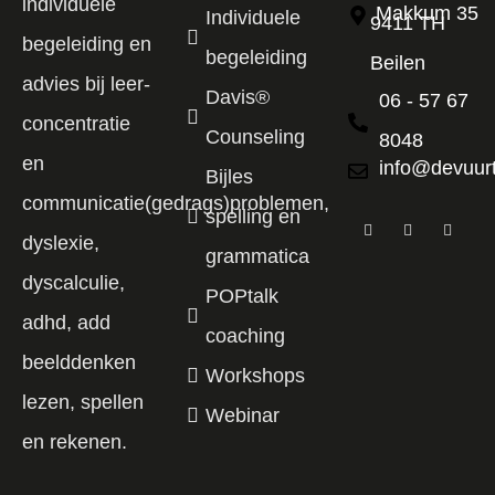
individuele
Makkum 35
Individuele
9411 TH
begeleiding en
begeleiding
Beilen
advies bij leer-
Davis®
06 - 57 67
concentratie
Counseling
8048
en
info@devuurt
Bijles
communicatie(gedrags)problemen,
spelling en
dyslexie,
grammatica
dyscalculie,
POPtalk
adhd, add
coaching
beelddenken
Workshops
lezen, spellen
Webinar
en rekenen.